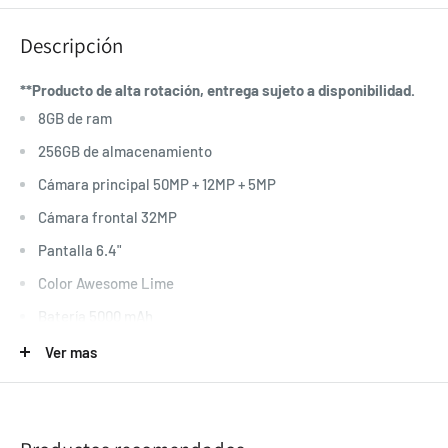
Descripción
**Producto de alta rotación, entrega sujeto a disponibilidad.
8GB de ram
256GB de almacenamiento
Cámara principal 50MP + 12MP + 5MP
Cámara frontal 32MP
Pantalla 6.4"
Color Awesome Lime
Batería 5000 mAh
Android 13
Ver mas
No incluye Cubo de carga
5G