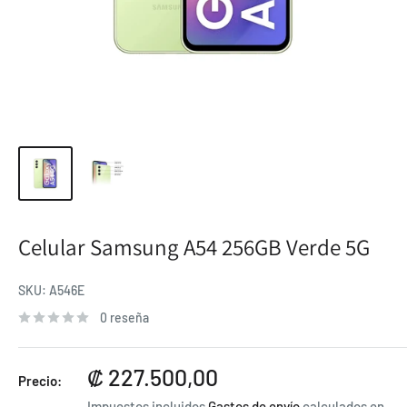
Celular Samsung A54 256GB Verde 5G
SKU:
A546E
0 reseña
Precio
₡ 227.500,00
Precio:
de
Impuestos incluidos
Gastos de envío
calculados en