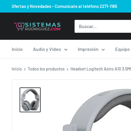
Ir
Ofertas y Novedades - Comunícate al teléfono 2271-1185
directamente
al
Sistemas
contenido
Rodriguez.com
Inicio
Audio y Video
Impresión
Equipo
Inicio
Todos los productos
Headset Logitech Astro A10 3.5MM