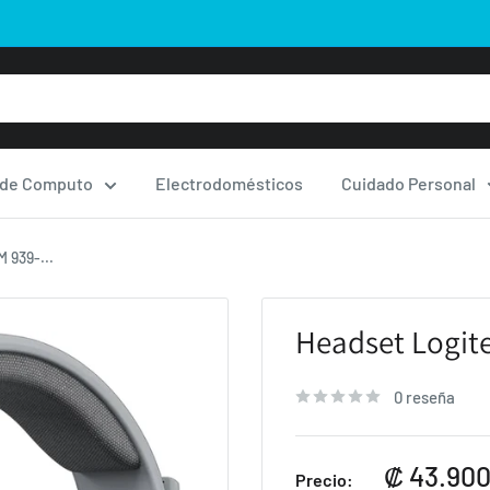
 de Computo
Electrodomésticos
Cuidado Personal
 939-...
Headset Logit
0 reseña
Precio
₡ 43.900
Precio: