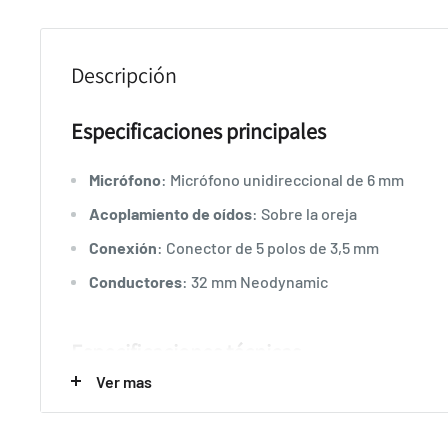
Descripción
Especificaciones principales
Micrófono
: Micrófono unidireccional de 6 mm
Acoplamiento de oídos
: Sobre la oreja
Conexión
: Conector de 5 polos de 3,5 mm
Conductores
: 32 mm Neodynamic
Especificaciones técnicas
Ver mas
Respuesta de frecuencia
: 20-20.000 Hz
Distorsión
: <1% a 1 mW 20-10 kHz