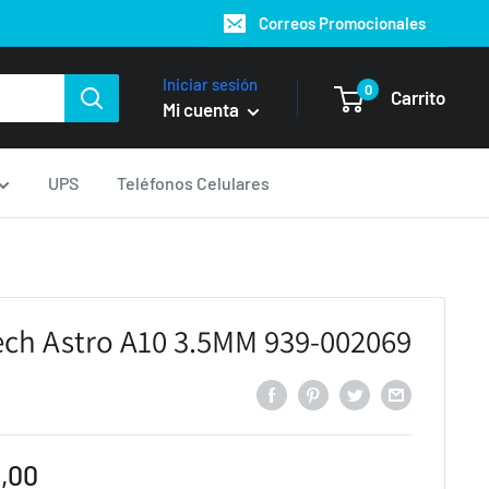
Correos Promocionales
Iniciar sesión
0
Carrito
Mi cuenta
UPS
Teléfonos Celulares
ech Astro A10 3.5MM 939-002069
,00