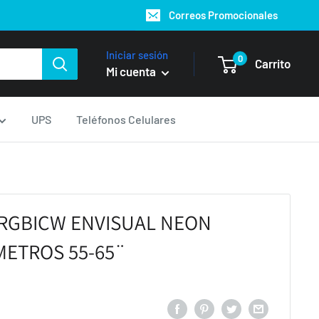
Correos Promocionales
Iniciar sesión
0
Carrito
Mi cuenta
UPS
Teléfonos Celulares
 RGBICW ENVISUAL NEON
METROS 55-65¨