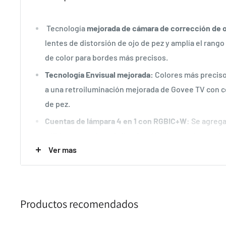
Tecnología
mejorada de cámara de corrección de o
lentes de distorsión de ojo de pez y amplía el rango
de color para bordes más precisos.
Tecnología Envisual mejorada:
Colores más preciso
a una retroiluminación mejorada de Govee TV con c
de pez.
Cuentas de lámpara 4 en 1 con RGBIC+W
: Se agrega
cálido para mejorar la iluminación durante las noche
Ver mas
Diseño de suspensión gravitacional
: la instalación
estabilizada eliminan el bamboleo y se adaptan a te
Compatibilidad total
: 3 Lite captura instantáneamen
contenido de la pantalla del televisor sin problema
Productos recomendados
Activación inteligente
: administre las tiras de luc