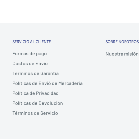
la aplicación Govee Home o comandos de voz a trav
Assistant.
Detección de pantalla en blanco
: Las luces se ap
cuando se detecte una pantalla en blanco o estática
SERVICIO AL CLIENTE
SOBRE NOSOTROS
Govee DreamView Syncing
: Se pueden agregar has
sincronizar los efectos y crear una pantalla de ilu
Formas de pago
Nuestra misión 
Consejo
: Utilice un punto de acceso de teléfono m
Costos de Envio
del enrutador para una calibración más rápida.
Términos de Garantía
Políticas de Envió de Mercadería
Características:
Política de Privacidad
Tamaños de TV adecuados: 55-65 pulgadas
Políticas de Devolución
Largura:
3,6 m / 11,8 pies 4 secciones
Términos de Servicio
Colores claros:
RGBICW (en inglés)
Cámara:
UNA CÁMARA
Perlas de lámpara:
30 LEDs/m