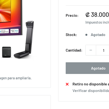
Precio
₡ 38.000
Precio:
de
Impuestos inc
venta
Stock:
Agotado
Cantidad:
Agotado
agen para ampliarla.
Retiro no disponible
Verificar disponibilid