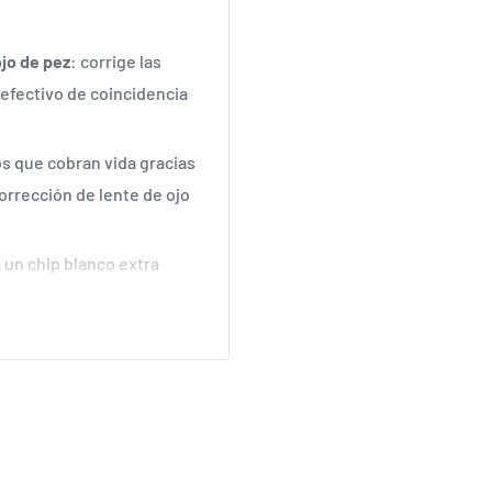
jo de pez
: corrige las
 efectivo de coincidencia
s que cobran vida gracias
orrección de lente de ojo
 un chip blanco extra
s de cine y los juegos.
 simplificada y la cámara
levisores ultradelgados.
te el color de cualquier
s de compatibilidad.
es LED de su televisor con