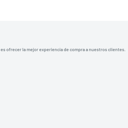
és de Alexa y Google
agarán automáticamente
.
ta 7 subdispositivos para
minación extravagante.
es ofrecer la mejor experiencia de compra a nuestros clientes.
óvil o manténgase cerca