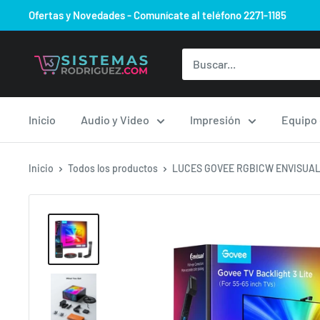
Ir
Ofertas y Novedades - Comunícate al teléfono 2271-1185
directamente
al
Sistemas
contenido
Rodriguez.com
Inicio
Audio y Video
Impresión
Equipo
Inicio
Todos los productos
LUCES GOVEE RGBICW ENVISUAL 