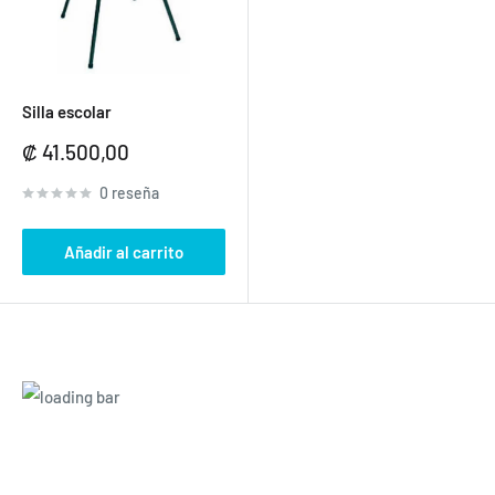
Silla escolar
Precio
₡ 41.500,00
de
venta
0 reseña
Añadir al carrito